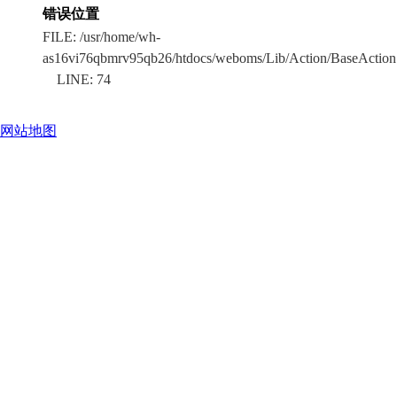
错误位置
FILE: /usr/home/wh-
as16vi76qbmrv95qb26/htdocs/weboms/Lib/Action/BaseAction.
LINE: 74
网站地图